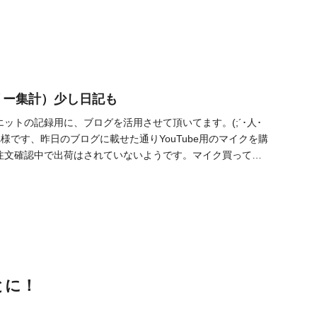
リー集計）少し日記も
ットの記録用に、ブログを活用させて頂いてます。(;´･人･
様です、昨日のブログに載せた通りYouTube用のマイクを購
注文確認中で出荷はされていないようです。マイク買って
とに！