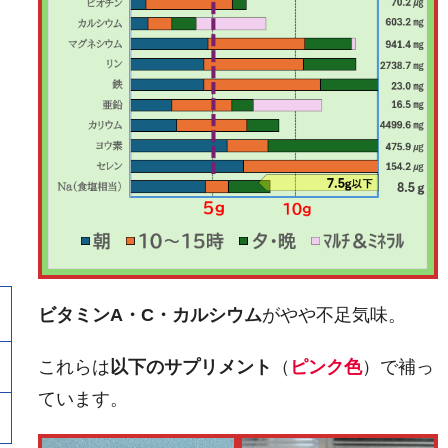
ビタミンA・C・カルシウム
がやや不足気味。
これらは
以下のサプリメント
（
ピンク色
）で補っ
ｇ
ています。