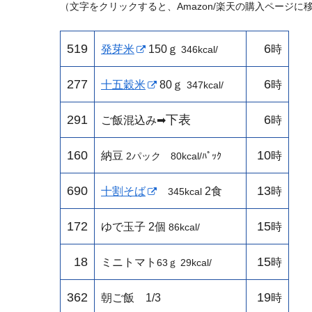
（文字をクリックすると、Amazon/楽天の購入ページに
519
6
発芽米
150ｇ
時
346kcal/
277
6
十五穀米
80ｇ
時
347kcal/
291
下表
6
ご飯混込み➡
時
160
10
納豆
時
2パック 80kcal/
ﾊﾟｯｸ
690
13
十割そば
2食
時
345kcal
172
15
ゆで玉子
2個
時
86kcal/
18
15
ミニトマト
時
63
ｇ 29kcal/
362
19
朝ご飯 1/3
時