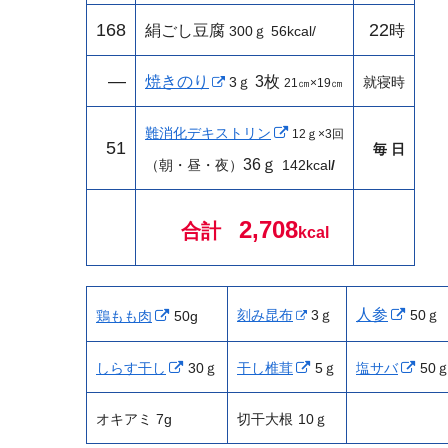
168
22
絹ごし豆腐
時
300ｇ
56kcal/
—
焼きのり
3
枚
3ｇ
就寝時
21㎝×19㎝
難消化デキストリン
12ｇ×3回
51
毎 日
36ｇ
（朝・昼・夜）
142
kcal
/
2,708
合計
kcal
人参
刻み昆布
3ｇ
50ｇ
鶏もも肉
50g
しらす干し
30ｇ
干し椎茸
5ｇ
塩サバ
50
オキアミ 7g
切干大根
10ｇ