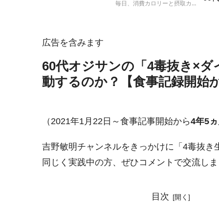
毎日、消費カロリーと摂取カロ
ト
リーを計算して、実際の体重の
増減と比較する人体実験の結果
報告です。
広告を含みます
60代オジサンの「4毒抜き×
動するのか？【食事記録開始から
（2021年1月22日～食事記事開始から
4年5ヵ
吉野敏明チャンネルをきっかけに「4毒抜き
同じく実践中の方、ぜひコメントで交流しま
目次