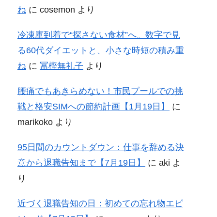
ね
に
cosemon
より
冷凍庫到着で“探さない食材”へ。数字で見
る60代ダイエットと、小さな時短の積み重
ね
に
冨樫無礼子
より
腰痛でもあきらめない！市民プールでの挑
戦と格安SIMへの節約計画【1月19日】
に
marikoko
より
95日間のカウントダウン：仕事を辞める決
意から退職告知まで【7月19日】
に
aki
よ
り
近づく退職告知の日：初めての忘れ物エピ