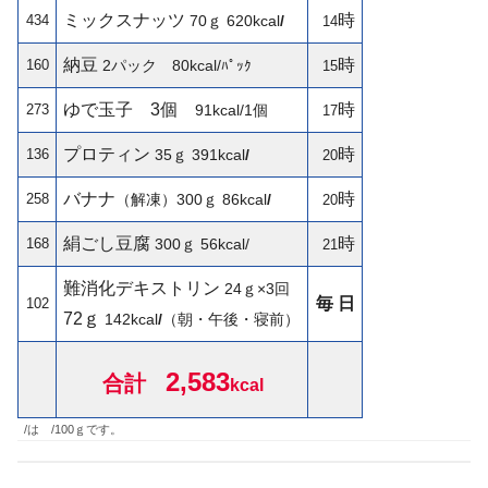
ミックスナッツ
時
434
70ｇ
620kcal
/
14
納豆
時
160
2パック 80kcal/
ﾊﾟｯｸ
15
ゆで玉子
3個
時
273
91kcal/1個
17
プロティン
時
136
35ｇ
391kcal
/
20
バナナ
時
258
（解凍）300ｇ
86kcal
/
20
絹ごし豆腐
時
168
300ｇ
56kcal/
21
難消化デキストリン
24ｇ×3回
毎 日
102
72ｇ
142
kcal
/
（朝・午後・寝前）
2,583
合計
kcal
/は /100ｇです。