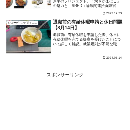
き芋のプロジェクト、「焼きかまぼこ」
の魅力と、SRED（睡眠関連摂食障害）
からの解放記
2023.12.23
退職前の有給休暇申請と休日問題
レコーディングダイエット
【8月14日】
退職前に有給休暇を申請した際、休日に
有給休暇を充てる提案を受けたことにつ
いて詳しく解説。就業規則が不明な職場
での悩みと、今後の対応を考えます。
2024.08.14
スポンサーリンク