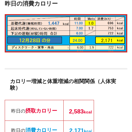
昨日の消費カロリー
カロリー増減と体重増減の相関関係（人体実
験）
摂取カロリー
2,583
昨日の
kcal
消費カロリー
2,171
昨日の
kc
a
l