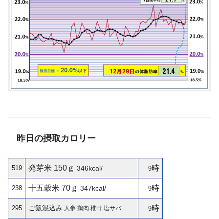
昨日の摂取カロリー
発芽米 150ｇ
時
519
346kcal/
9
十五穀米 70ｇ
時
238
347kcal/
9
ご飯混込み
時
295
人参 鶏肉 椎茸 塩サバ
9