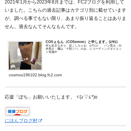
2021年1月から2023年8月までは、FC2ブログを利用して
いました。こちらの過去記事はカテゴリ別に載せています
が、調べる事でもない限り、あまり振り返ることはありま
せん。過去なんてそんなもんです。
COSぇもん（COSemon）と申します。(≧∀≦)ゞ
何も起きなきゃ、起こしちゃお (≧∇≦)ﾉ パン禁止・白
米禁止・麺は「十割ソバ」のみ、レコーディングダイエッ
ト実施中
cosmos196102.blog.fc2.com
応援「ぽち」お願いいたします。ヾ(≧▽≦*)o
にほんブログ村