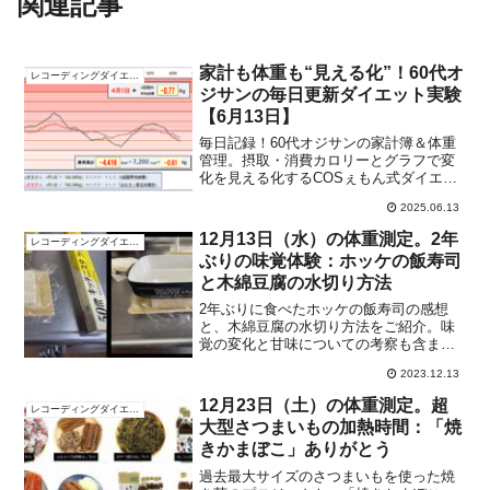
関連記事
家計も体重も“見える化”！60代オ
レコーディングダイエット
ジサンの毎日更新ダイエット実験
【6月13日】
毎日記録！60代オジサンの家計簿＆体重
管理。摂取・消費カロリーとグラフで変
化を見える化するCOSぇもん式ダイエッ
トを公開中。
2025.06.13
12月13日（水）の体重測定。2年
レコーディングダイエット
ぶりの味覚体験：ホッケの飯寿司
と木綿豆腐の水切り方法
2年ぶりに食べたホッケの飯寿司の感想
と、木綿豆腐の水切り方法をご紹介。味
覚の変化と甘味についての考察も含まれ
ています。
2023.12.13
12月23日（土）の体重測定。超
レコーディングダイエット
大型さつまいもの加熱時間：「焼
きかまぼこ」ありがとう
過去最大サイズのさつまいもを使った焼