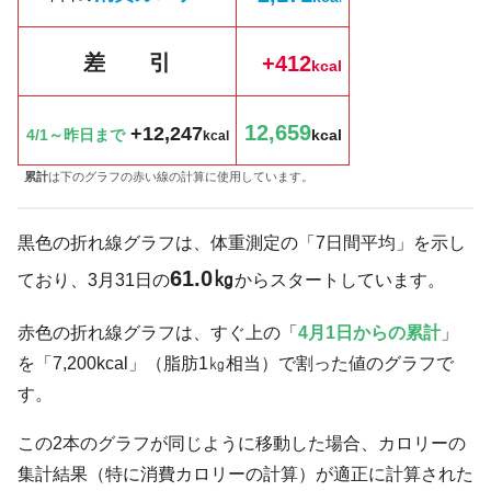
差 引
+412
k
cal
12,659
+12,247
4/1～昨日まで
kcal
kcal
累計
は下のグラフの赤い線の計算に使用しています。
黒色の折れ線グラフは、体重測定の「7日間平均」を示し
61.0㎏
ており、3月31日の
からスタートしています。
赤色の折れ線グラフは、すぐ上の「
4月1日からの累計
」
を「7,200kcal」（脂肪1㎏相当）で割った値のグラフで
す。
この2本のグラフが同じように移動した場合、カロリーの
集計結果（特に消費カロリーの計算）が適正に計算された