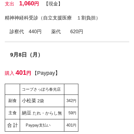
1,060
支出
円
【現金】
精神神経科受診（自立支援医療 １割負担）
診察代 440円 薬代 620円
9月8日（月）
401
Paypay】
購入
円
【
コープさっぽろ春光店
副食
小松菜
2袋
342
円
主食
納豆
たれ・からし無
59
円
合 計
Paypay支払い
401
円