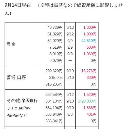
9月14日現在 （※印は振替なので総資産額に影響しませ
ん）
49,729円
9/13
1,300円
51,029円
9/12
1,000円
52,029円
9/9
44,510円
現 金
7,519円
9/9
500円
8,019円
9/9
1,060円
9,079円
ー
0円
299,629円
9/10
16,276円
普通 口座
315,905
9/10
330円
316,235円
ー
0円
532,584円
9/12
1,520円
その他
楽天銀行
.
534,104円
9/10
※20,000円
auPay
.
534,104円
9/10
1,836円
,ナナコ.
535,940円
9/8
401円
など
PayPay.
536,341円
ー
0円