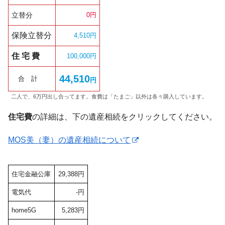
立替分
0円
保険立替分
4,510円
住 宅 費
100,000円
44,510
合 計
円
二人で、6万円出し合ってます。食費は「たまご」以外は各々購入しています。
住宅費
の詳細は、下の遺産相続をクリックしてください。
MOS美（妻）の遺産相続について
住宅金融公庫
29,388円
電気代
-円
home5G
5,283円