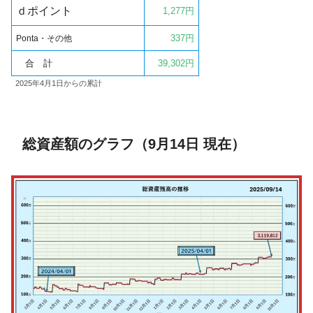
ｄポイント
1,277
円
337円
Ponta・その他
合 計
39,302円
2025年4月1日からの累計
総資産額のグラフ（9月14日 現在）