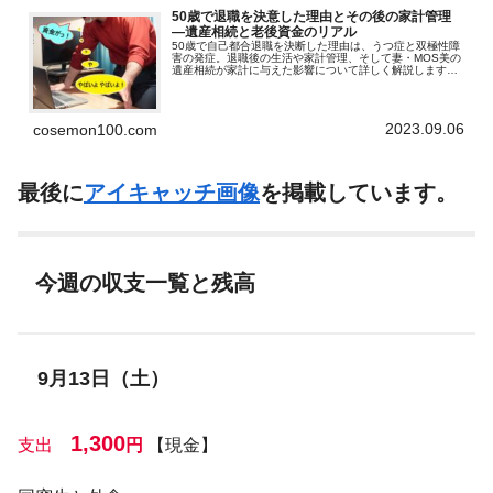
50歳で退職を決意した理由とその後の家計管理
—遺産相続と老後資金のリアル
50歳で自己都合退職を決断した理由は、うつ症と双極性障
害の発症。退職後の生活や家計管理、そして妻・MOS美の
遺産相続が家計に与えた影響について詳しく解説します。
資産管理の変遷と今後の計画も公開。
2023.09.06
cosemon100.com
最後に
アイキャッチ画像
を掲載しています。
今週の収支一覧と残高
9月13日（土）
1,300
支出
円
【現金】