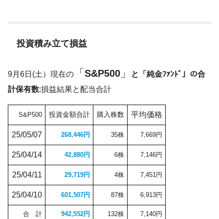
投資積み立て損益
「
」
S&P500
9月6日(土）現在の
と「純金ﾌｧﾝﾄﾞ」の合
計保有数
:損益結果と配当合計
投資金額合計
購入株数
平均
価格
S&P500
25/05/07
268,446円
35株
7,669円
25/04/14
42,880円
6株
7,146円
25/04/11
29,719円
4株
7,451円
25/04/10
601,507円
87株
6,913円
合 計
942,552円
132株
7,140円