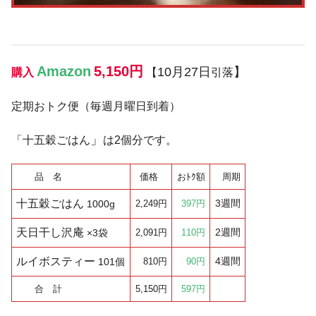
Amazon
5,150円
10月27日
】
購入
【
引落
定期おトク便（毎週月曜日到着）
」
「十五穀ごはん
は2個分です。
品 名
価格
おﾄｸ額
周期
十五穀ごはん
3
週間
1000g
2,249円
397円
天日干し沢庵
2
週間
×3袋
2,091円
110円
ルイボスティー
4
週間
101個
810円
90円
合 計
5,150円
597円