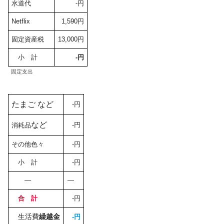
水道代
-円
Netflix
1,590円
固定資産税
13,000円
小 計
-円
固定支出
たまご など
-円
など
-円
消耗品
その他色々
-円
小 計
-円
—
—
合 計
-円
生活費
繰越金
-円