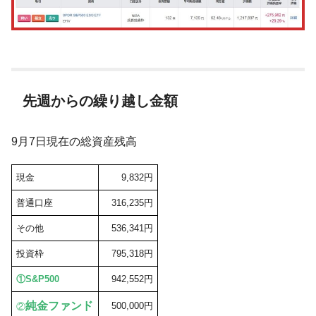
先週からの繰り越し金額
9月7日現在の総資産残高
現金
9,832円
普通口座
316,235円
その他
536,341円
投資枠
795,318円
①
S&P500
942,552円
純金ファンド
500,000円
②