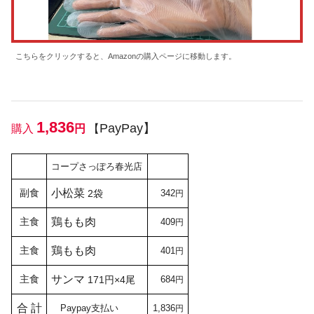
こちらをクリックすると、Amazonの購入ページに移動します。
1,836
PayPay】
購入
円
【
コープさっぽろ春光店
副食
小松菜
2袋
342
円
主食
鶏もも肉
409
円
主食
鶏もも肉
401
円
主食
サンマ
171円×4尾
684
円
合 計
Paypay支払い
1,836
円