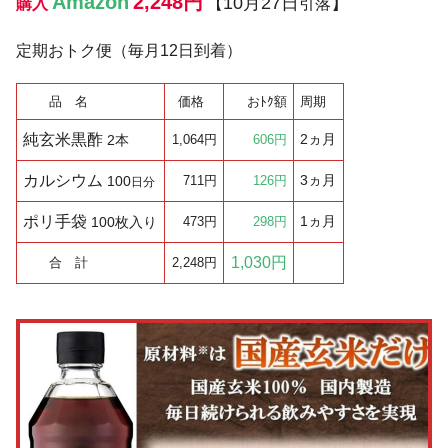
Amazon
2,248円
10月27日
】
購入
【
引落
定期おトク便（毎月12日到着）
品 名
価格
おﾄｸ額
周期
純玄米黒酢
2ヵ月
2本
1,064円
606円
カルシウム
3ヵ月
100
711円
126円
日分
ポリ手袋
1ヵ月
100枚入り
473円
298円
1,030円
合 計
2,248円