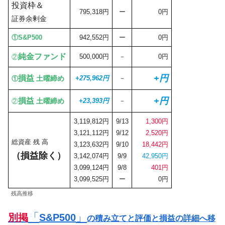
投資枠＆
795,318円
ー
0円
証券余剰金
①
S&P500
942,552円
ー
0円
純金ファンド
500,000円
－
0円
②
+円
損益
土曜締め
+275,962円
－
①
+円
損益
土曜締め
+
23,393
円
－
②
3,119,812円
9/13
1,300円
3,121,112円
9/12
2,520円
総資産 残 高
3,123,632円
9/10
18,442円
（
損益除く
）
3,142,074円
9/9
42,950円
3,099,124円
9/8
401円
3,099,525円
ー
0円
残高推移
「
」
別掲
S&P500
の積み立てと評価と損益の詳細へ移