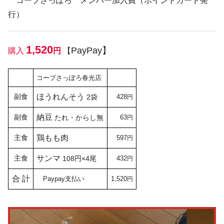
コープさっぽろ メンバー加入費（ポイントカード発
行）
1,520
PayPay】
購入
円
【
コープさっぽろ春光店
副食
ほうれんそう
2袋
428
円
副食
納豆
たれ・からし無
63
円
主食
鶏もも肉
597
円
主食
サンマ
108円×4尾
432
円
合 計
Paypay支払い
1,520
円