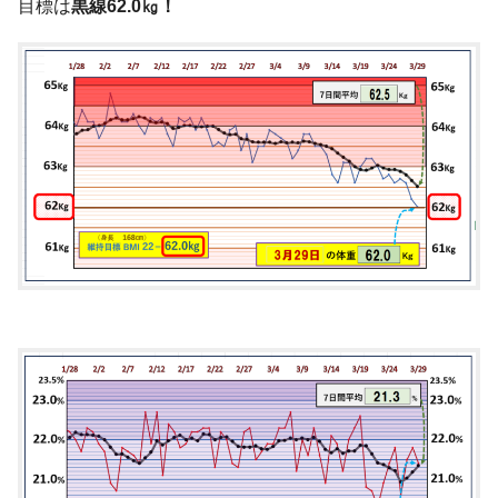
目標は
黒線62.0㎏！