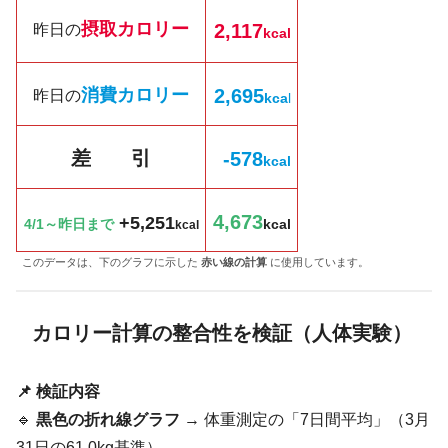
摂取カロリー
2,117
昨日の
kcal
消費カロリー
2,695
昨日の
kc
a
l
差 引
-578
k
cal
4,673
+5,251
4/1～昨日まで
kcal
kcal
このデータは、下のグラフに示した
赤い線の計算
に使用しています。
カロリー計算の整合性を検証（人体実験）
📌 検証内容
🔹
黒色の折れ線グラフ
→ 体重測定の「7日間平均」（3月
31日の61.0kg基準）