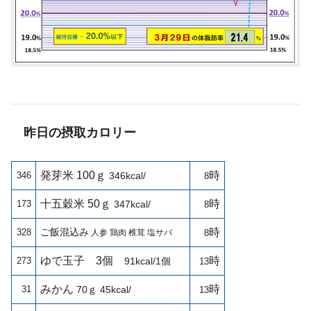
昨日の摂取カロリー
発芽米 100ｇ
時
346
346kcal/
8
十五穀米 50ｇ
時
173
347kcal/
8
ご飯混込み
時
328
人参 鶏肉 椎茸 塩サバ
8
ゆで玉子
3個
時
273
91kcal/1個
13
みかん
時
31
70ｇ 45kcal/
13