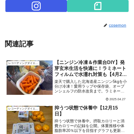
cosemon
関連記事
【ニンジン冷凍＆作業台DIY】発
レコーディングダイエット
芽玄米生活を快適に！ラミネート
フィルムで水濡れ対策も【4月27
日】
楽天で購入した北海道産ニンジン5kgを小
分け冷凍！愛用ラップや保存袋、オープ
ンシェルフの防水改良まで。ラミネート
フィルムを活用した水濡れ対策術も紹
2025.04.27
介。暮らしを快適にするリアルな実践記
録です！
抑うつ状態で休養中【12月15
レコーディングダイエット
日】
抑うつ状態で休養中。摂取カロリーと消
費カロリーの記録を公開。体重推移や体
脂肪率20％以下を目指すグラフも更新し