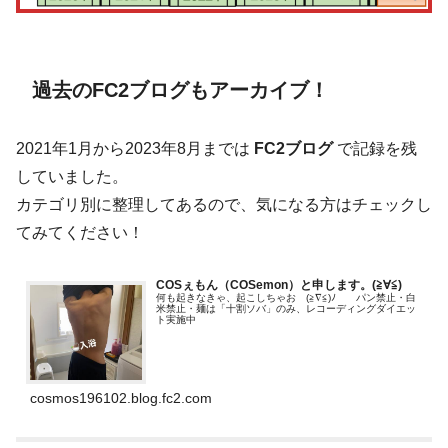
過去のFC2ブログもアーカイブ！
2021年1月から2023年8月までは
FC2ブログ
で記録を残
していました。
カテゴリ別に整理してあるので、気になる方はチェックし
てみてください！
COSぇもん（COSemon）と申します。(≧∀≦)ゞ
何も起きなきゃ、起こしちゃお (≧∇≦)ﾉ パン禁止・白
米禁止・麺は「十割ソバ」のみ、レコーディングダイエッ
ト実施中
cosmos196102.blog.fc2.com