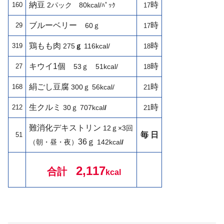
納豆
時
160
2パック 80kcal/
ﾊﾟｯｸ
17
ブルーベリー
時
29
60ｇ
17
鶏もも肉
時
319
275
ｇ
116kcal/
18
キウイ1個
時
27
53
ｇ 51kcal/
18
絹ごし豆腐
時
168
300ｇ
56kcal/
21
生クルミ
時
212
30ｇ
707kcal
/
21
難消化デキストリン
12ｇ×3回
毎 日
51
36ｇ
（朝・昼・夜）
142
kcal
/
2,117
合計
kcal