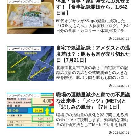
体重・食事・家計簿ぜんぶ見せま
レコーディングダイエット
す！【食事記録開始から、1,642
日目】
60代オジサンが36kgの減量に成功した
「COSぇもん式」人体実験ブログ。1,642
日分の食事・カロリー・体重推移グラフ
と家計簿も毎日更新中！
2025.07.22
自宅で気温記録！アメダスとの温
レコーディングダイエット
度差は？：豚もも肉が売り切れた
日【7月21日】
北海道北見市で夏の暑さ！自宅設置の記
録温度計の気温と公式観測値との大きな
差を解説。豚バラ肉と豚もも肉のカロリ
ーの差と味の違い。
2024.07.21
職場の運動量減少と家での不思議
レコーディングダイエット
な出来事：「メッツ」(METs)と
「悲しみの風音」【7月 1日】
職場での活動量の変化と家で聞こえる風
の音について説明します。効率的な運動
量の評価方法としてMETsの活用を解説
し、家で体験する不思議な風音の原因に
2024.07.01
迫ります。日々のフィットネス活動や家