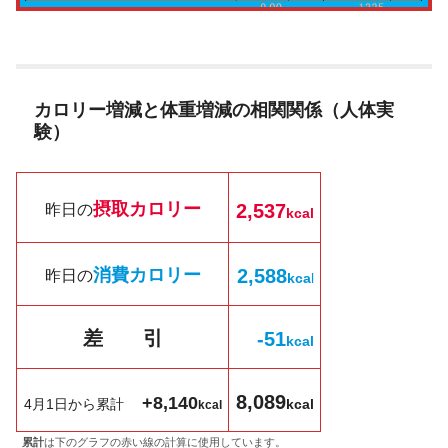
カロリー増減と体重増減の相関関係（人体実
験）
摂取カロリー
2,537
昨日の
kcal
消費カロリー
2,588
昨日の
kc
a
l
差 引
-51
k
cal
8,089
+8,140
4月1日から累計
kcal
kcal
累計
は下のグラフの赤い線の計算に使用しています。