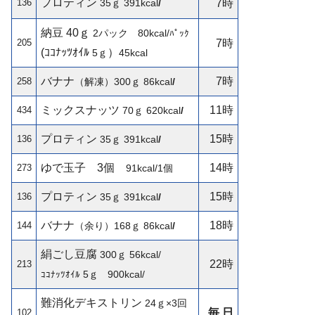
プロティン
136
35ｇ
391kcal
/
7時
納豆 40ｇ
2パック 80kcal/
ﾊﾟｯｸ
205
7時
(ｺｺﾅｯﾂｵｲﾙ
）
5ｇ
45kcal
バナナ
7時
258
（解凍）300ｇ
86kcal
/
ミックスナッツ
11時
434
70ｇ
620kcal
/
プロティン
15時
136
35ｇ
391kcal
/
ゆで玉子
3個
14時
273
91kcal/1個
プロティン
15時
136
35ｇ
391kcal
/
バナナ
18時
144
（余り）168ｇ
86kcal
/
絹ごし豆腐
300ｇ
56kcal/
22時
213
5ｇ
900kcal/
ｺｺﾅｯﾂｵｲﾙ
難消化デキストリン
24ｇ×3回
毎 日
102