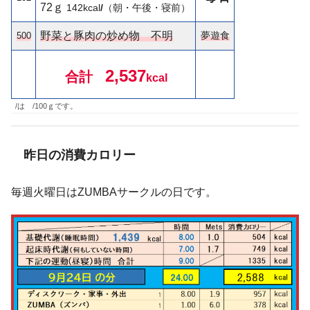
72ｇ
142
kcal
/
（朝・午後・寝前）
野菜と豚肉の炒め物 不明
夢遊食
500
2,537
合計
kcal
/は /100ｇです。
昨日の消費カロリー
毎週火曜日はZUMBAサークルの日です。