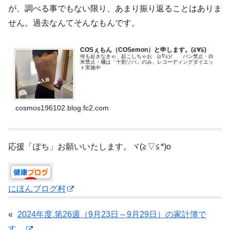
が、調べる事でもない限り、あまり振り返ることはありま
せん。過去なんてそんなもんです。
COSぇもん（COSemon）と申します。(≧∀≦)ゞ
何も起きなきゃ、起こしちゃお (≧∇≦)ﾉ パン禁止・白
米禁止・麺は「十割ソバ」のみ、レコーディングダイエッ
ト実施中
cosmos196102.blog.fc2.com
応援「ぽち」お願いいたします。ヾ(≧▽≦*)o
にほんブログ村
«
2024年度.第26週（9月23日～9月29日）の家計簿で
す。